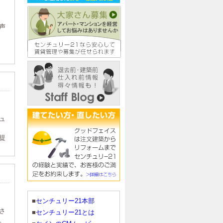
声
ュ
提
■
センチュリー21本部
さ
■
センチュリー21とは
。