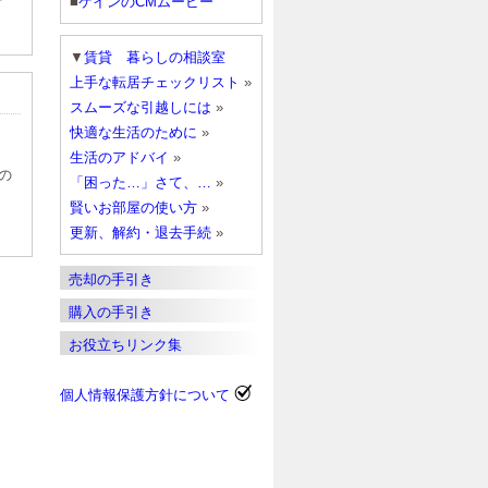
■
ケインのCMムービー
▼
賃貸 暮らしの相談室
上手な転居チェックリスト
»
スムーズな引越しには
»
快適な生活のために
»
生活のアドバイ
»
の
「困った…」さて、…
»
賢いお部屋の使い方
»
更新、解約・退去手続
»
売却の手引き
購入の手引き
お役立ちリンク集
個人情報保護方針について