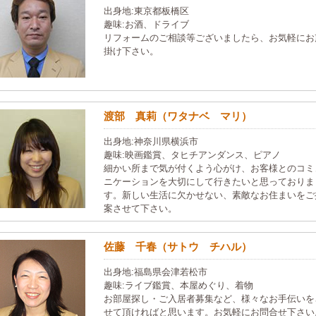
出身地:東京都板橋区
趣味:お酒、ドライブ
リフォームのご相談等ございましたら、お気軽にお
掛け下さい。
渡部 真莉（ワタナベ マリ）
出身地:神奈川県横浜市
趣味:映画鑑賞、タヒチアンダンス、ピアノ
細かい所まで気が付くよう心がけ、お客様とのコミ
ニケーションを大切にして行きたいと思っておりま
す。新しい生活に欠かせない、素敵なお住まいをご
案させて下さい。
佐藤 千春（サトウ チハル）
出身地:福島県会津若松市
趣味:ライブ鑑賞、本屋めぐり、着物
お部屋探し・ご入居者募集など、様々なお手伝いを
せて頂ければと思います。お気軽にお問合せ下さい